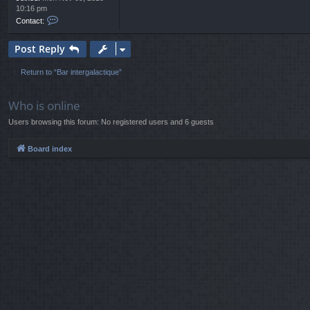
10:16 pm
C
Contact:
o
n
Post Reply
t
a
c
Return to “Bar intergalactique”
t
N
e
Who is online
d
Users browsing this forum: No registered users and 6 guests
Y
a
z
Board index
r
i
a