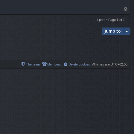
T
o
p
1 post • Page
1
of
1
Jump to
The team
Members
Delete cookies
All times are
UTC+02:00