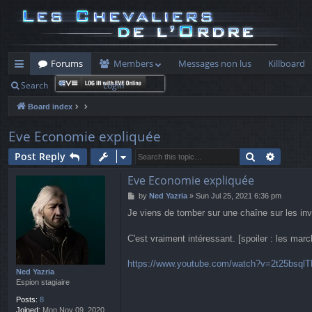
Forums
Members
Messages non lus
Killboard
Search
Login
ui
Board index
ck
lin
Eve Economie expliquée
ks
Search
Advanc
Post Reply
Eve Economie expliquée
P
by
Ned Yazria
»
Sun Jul 25, 2021 6:36 pm
o
Je viens de tomber sur une chaîne sur les inv
s
t
C'est vraiment intéressant. [spoiler : les m
https://www.youtube.com/watch?v=2t25bsql
Ned Yazria
Espion stagiaire
Posts:
8
Joined:
Mon Nov 09, 2020