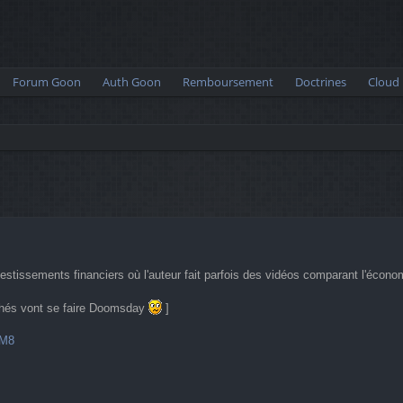
Forum Goon
Auth Goon
Remboursement
Doctrines
Cloud
ed search
estissements financiers où l'auteur fait parfois des vidéos comparant l'économ
archés vont se faire Doomsday
]
TM8