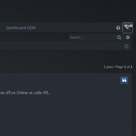
Dashboard ODN
Q
Search
Ad
FA
og
Q
in
1 post • Page
1
of
1
ie d'Eve Online et celle IRL.