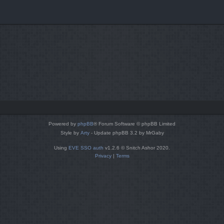
Powered by
phpBB
® Forum Software © phpBB Limited
Style by
Arty
- Update phpBB 3.2 by MrGaby
Using
EVE SSO auth
v1.2.6 © Snitch Ashor 2020.
Privacy
|
Terms