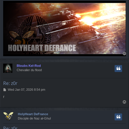
T
o
p
Bloubs Kel-Rod
Chevalier du flood
Re: z0r
P
Wed Jan 07, 2026 8:54 pm
o
r
s
T
t
o
p
HolyHeart DeFrance
Disciple de Naz al-Ghul
Re: z0r