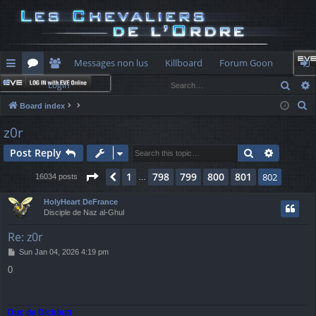
Messages non lus
Killboard
Forum Goon
Sear
Login
ui
or
e
og
S
Board index
ck
u
m
in
e
z0r
lin
m
be
a
Search
Advance
Post Reply
r
ks
s
rs
c
Page
802
of
802
1
798
799
800
801
Previous
802
16034 posts
…
h
HolyHeart DeFrance
Disciple de Naz al-Ghul
Re: z0r
P
Sun Jan 04, 2026 4:19 pm
o
0
s
t
Duc de Dickbutt