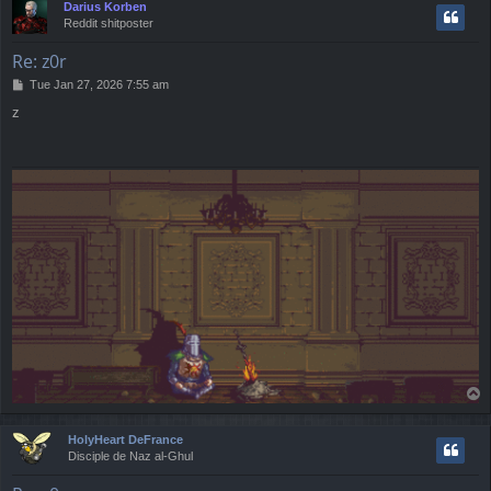
Darius Korben
Reddit shitposter
Re: z0r
P
Tue Jan 27, 2026 7:55 am
o
z
s
t
T
o
p
HolyHeart DeFrance
Disciple de Naz al-Ghul