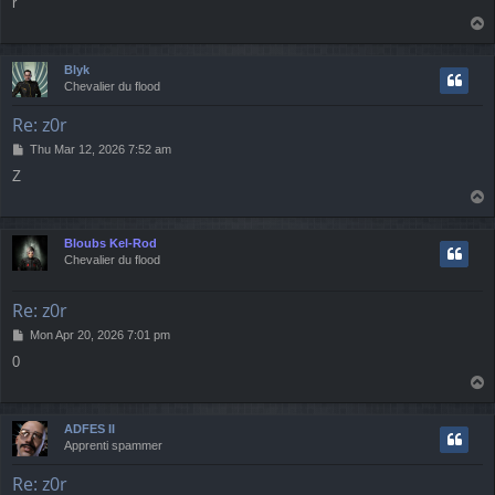
r
s
T
t
o
p
Blyk
Chevalier du flood
Re: z0r
P
Thu Mar 12, 2026 7:52 am
o
Z
s
T
t
o
p
Bloubs Kel-Rod
Chevalier du flood
Re: z0r
P
Mon Apr 20, 2026 7:01 pm
o
0
s
T
t
o
p
ADFES II
Apprenti spammer
Re: z0r