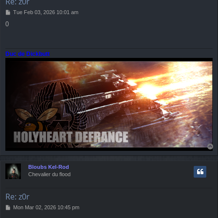
Re: z0r
P
Tue Feb 03, 2026 10:01 am
o
0
s
t
Duc de Dickbutt
T
o
p
Bloubs Kel-Rod
Chevalier du flood
Re: z0r
P
Mon Mar 02, 2026 10:45 pm
o