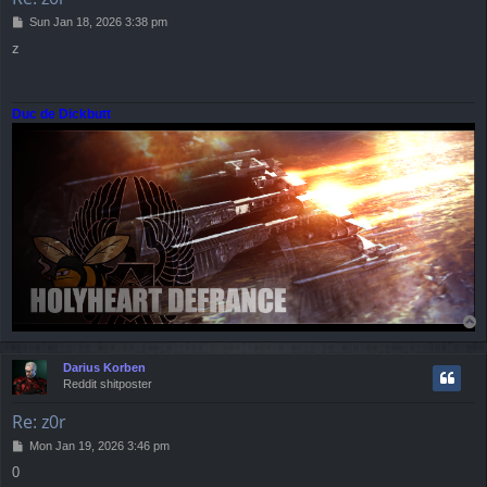
P
Sun Jan 18, 2026 3:38 pm
o
z
s
t
Duc de Dickbutt
T
o
p
Darius Korben
Reddit shitposter
Re: z0r
P
Mon Jan 19, 2026 3:46 pm
o
0
s