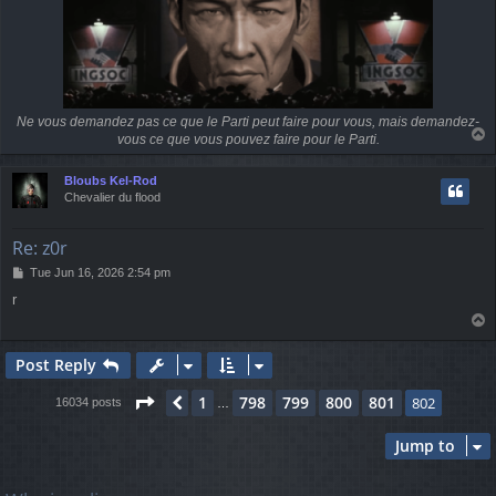
Ne vous demandez pas ce que le Parti peut faire pour vous, mais demandez-
T
vous ce que vous pouvez faire pour le Parti.
o
p
Bloubs Kel-Rod
Chevalier du flood
Re: z0r
P
Tue Jun 16, 2026 2:54 pm
o
r
s
T
t
o
p
Post Reply
Page
802
of
802
1
798
799
800
801
Previous
802
16034 posts
…
Jump to