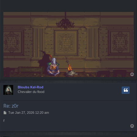
t
T
o
p
Bloubs Kel-Rod
Chevalier du flood
Re: z0r
P
Tue Jan 27, 2026 12:20 am
o
r
s
T
t
o
p