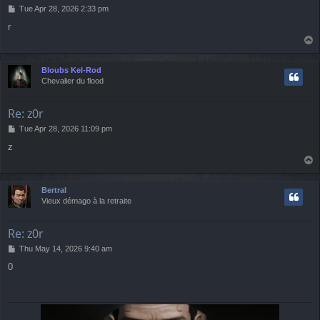
P
Tue Apr 28, 2026 2:33 pm
o
r
s
T
t
o
p
Bloubs Kel-Rod
Chevalier du flood
Re: z0r
P
Tue Apr 28, 2026 11:09 pm
o
z
s
T
t
o
p
Bertral
Vieux démago à la retraite
Re: z0r
P
Thu May 14, 2026 9:40 am
o
0
s
t