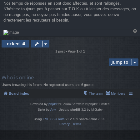
Nos temps de réponses en sont donc affectés, et sont rallongés.
N'hésitez toujours pas à passer sur T.O.K ou à laisser des messages, on
ne mange pas, ne soyez pas timides aussi, vous pouvez convo
directement les recruteurs si besoin.
T
o
p
Locked
1 post • Page
1
of
1
Jump to
Who is online
Users browsing this forum: No registered users and 6 guests
Board index
The team
Members
Powered by
phpBB
® Forum Software © phpBB Limited
Style by
Arty
- Update phpBB 3.2 by MrGaby
Using
EVE SSO auth
v1.2.6 © Snitch Ashor 2020.
Privacy
|
Terms