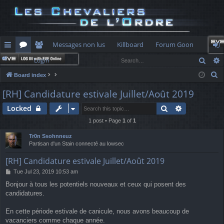
Messages non lus
Killboard
Forum Goon
Sear
Login
ui
or
e
og
S
Board index
ck
u
m
in
e
[RH] Candidature estivale Juillet/Août 2019
lin
m
be
a
Search
Advanced s
Locked
r
ks
s
rs
c
1 post • Page
1
of
1
h
Tr0n Ssohnneuz
Partisan d'un Stain connecté au lowsec
[RH] Candidature estivale Juillet/Août 2019
P
Tue Jul 23, 2019 10:53 am
o
Bonjour à tous les potentiels nouveaux et ceux qui posent des
s
candidatures.
t
En cette période estivale de canicule, nous avons beaucoup de
vacanciers comme chaque année.